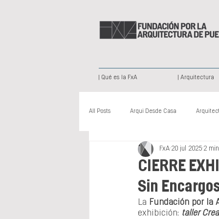
| Qué es la FxA
| Arquitectura
All Posts
Arqui Desde Casa
Arquitec
FxA
20 jul 2025
2 min
Arquitectura Paisajista
Publicación
CIERRE EXHI
Sin Encargos
Nuevas Voces
Somos Creativos
La 
Fundación por la 
exhibición: 
taller Cre