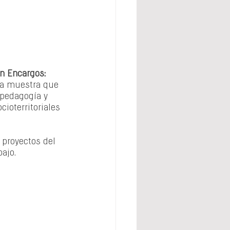
in Encargos: 
ta muestra que 
 pedagogía y 
ioterritoriales 
 proyectos del 
ajo.