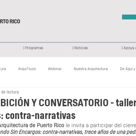
| Programas
| Noticias
| Apoya 
tura
ArquiTours
Webinar
Nuestra Arquitectura
De Aquí y
 de lectura
Patrimonio Histórico
Archi Camp
De Ayer y de Hoy
Proy
BICIÓN Y CONVERSATORIO - talle
: contra-narrativas
Arquitectura de Puerto Rico
 le invita a participar del cierr
ando Sin Encargos: contra-narrativas, trece años de una ped