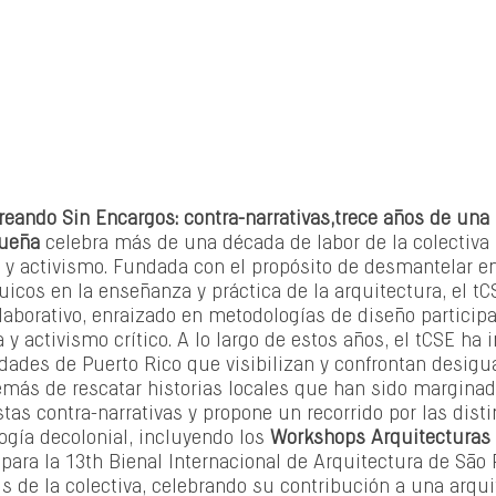
reando Sin Encargos: contra-narrativas,trece años de una
queña
 celebra más de una década de labor de la colectiva
 y activismo. Fundada con el propósito de desmantelar e
quicos en la enseñanza y práctica de la arquitectura, el t
aborativo, enraizado en metodologías de diseño participat
a y activismo crítico. A lo largo de estos años, el tCSE ha
ades de Puerto Rico que visibilizan y confrontan desigu
demás de rescatar historias locales que han sido marginad
tas contra-narrativas y propone un recorrido por las disti
gía decolonial, incluyendo los 
Workshops Arquitecturas 
para la 13th Bienal Internacional de Arquitectura de São 
is de la colectiva, celebrando su contribución a una arqu