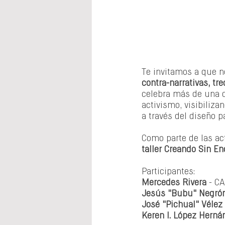
Te invitamos a que n
contra-narrativas, t
celebra más de una d
activismo, visibiliza
a través del diseño pa
Como parte de las act
taller Creando Sin E
Participantes:
Mercedes Rivera
 - C
Jesús "Bubu" Negró
José "Pichual" Vélez 
Keren I. López Herná