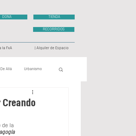
DONA
TIENDA
RECORRIDOS
a la FxA
| Alquiler de Espacio
 De Allá
Urbanismo
ecto Videográfico
r Creando
e de la 
agogía 