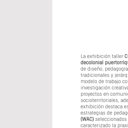
La exhibición taller 
C
decolonial puertorri
de diseño, pedagogía
tradicionales y jerár
modelo de trabajo col
investigación creativ
proyectos en comunid
socioterritoriales, a
exhibición destaca es
estrategias de pedago
(WAC)
 seleccionados 
caracterizado la prax