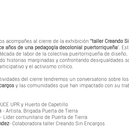
os acompañes al cierre de la exhibición 
“taller Creando S
rece años de una pedagogía decolonial puertorriqueña
”. Es
écada de labor de la colectiva puertorriqueña de diseño,
ndo historias marginadas y confrontando desigualdades soc
rticipativo y el activismo crítico.
ividades del cierre tendremos un conversatorio sobre los
ncargos
 y las comunidades que han impactado con su trab
AUCE UPR y Huerto de Capetillo
n
 - Artista, Brigada Puerta de Tierra
- Líder comunitario de Puerta de Tierra
ndez
- Colaboradora taller Creando Sin Encargos