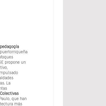
 pedagogía 
 puertorriqueña 
nfoques 
CSE propone un 
ivo, 
 impulsado 
aldades 
as. La 
ntas 
Colectivas 
Paulo, que han 
itectura más 