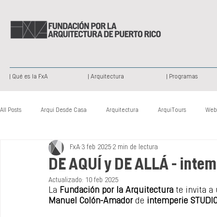
| Qué es la FxA
| Arquitectura
| Programas
All Posts
Arqui Desde Casa
Arquitectura
ArquiTours
Web
FxA
3 feb 2025
2 min de lectura
Arquitectura Paisajista
Publicación
Patrimonio Histórico
DE AQUÍ y DE ALLÁ - inte
Actualizado:
10 feb 2025
Nuevas Voces
Somos Creativos
La 
Fundación por la Arquitectura
 te invita a
Manuel Colón-Amador
 de 
intemperie STUDIO