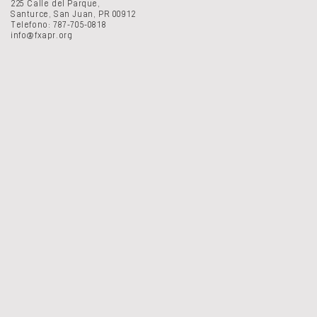
225 Calle del Parque,
Santurce, San Juan, PR 00912
Telefono: 787-705-0818
info@fxapr.org