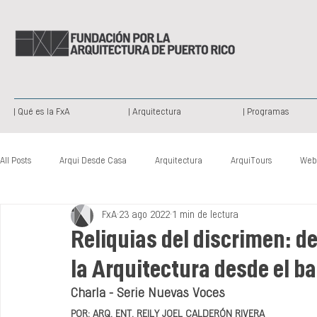
| Qué es la FxA
| Arquitectura
| Programas
All Posts
Arqui Desde Casa
Arquitectura
ArquiTours
Web
FxA
23 ago 2022
1 min de lectura
Arquitectura Paisajista
Publicación
Patrimonio Histórico
Reliquias del discrimen: de
la Arquitectura desde el b
Nuevas Voces
Somos Creativos
Charla - Serie Nuevas Voces
POR: ARQ. ENT. REILY JOEL CALDERÓN RIVERA