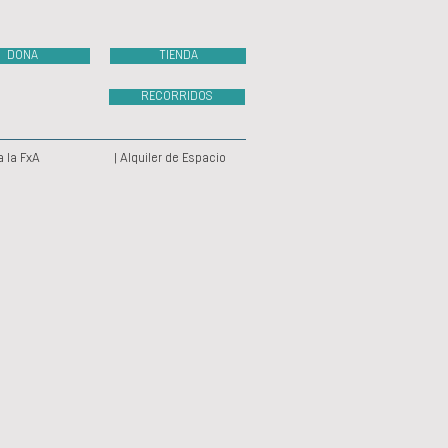
DONA
TIENDA
RECORRIDOS
a la FxA
| Alquiler de Espacio