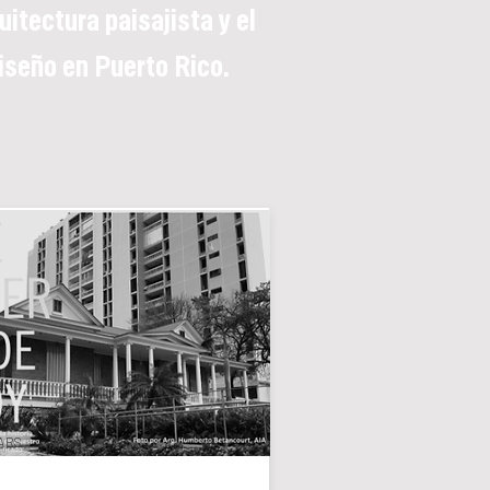
uitectura paisajista y el
iseño en Puerto Rico.
ARS