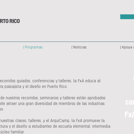
| Programas
| Noticias
| Apoya 
ecorridos guiados, conferencias y talleres, la FxA educa al
ura paisajista y el diseño en Puerto Rico.
de nuestros recorridos, seminarios y talleres están aprobados
con
te atraer una gran diversidad de miembros de las industrias
ón.
FxA
nuestras clases, talleres, y el ArquiCamp, la FxA promueve la
ectura y el diseño a estudiantes de escuela elemental, intermedia
úcleo familiar.