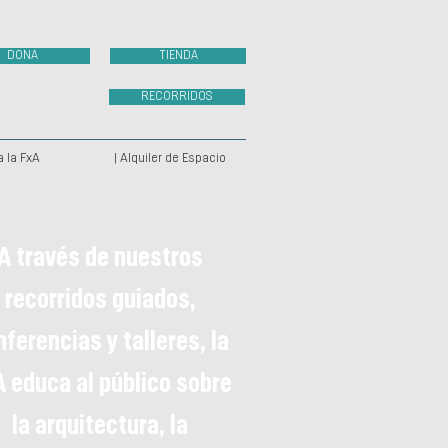
DONA
TIENDA
RECORRIDOS
a la FxA
| Alquiler de Espacio
A través de nuestros
recorridos guiados,
ferencias y talleres, la
 educa al público sobre
la arquitectura, la