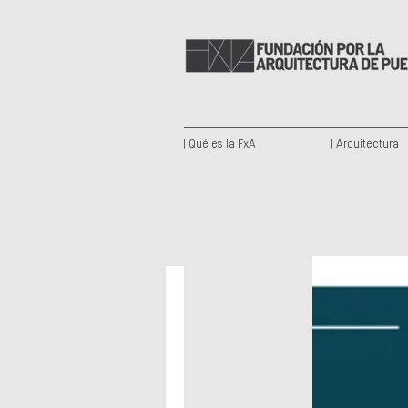
| Qué es la FxA
| Arquitectura
No
hay
eventos
en