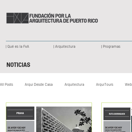
| Qué es la FxA
| Arquitectura
| Programas
NOTICIAS
All Posts
Arqui Desde Casa
Arquitectura
ArquiTours
Web
Arquitectura Paisajista
Publicación
Patrimonio Histórico
Somos Creativos