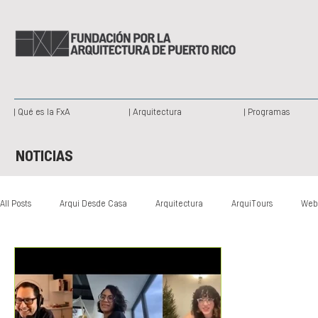
| Qué es la FxA
| Arquitectura
| Programas
NOTICIAS
All Posts
Arqui Desde Casa
Arquitectura
ArquiTours
Web
Arquitectura Paisajista
Publicación
Patrimonio Histórico
Somos Creativos