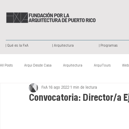
| Qué es la FxA
| Arquitectura
| Programas
All Posts
Arqui Desde Casa
Arquitectura
ArquiTours
Web
FxA
16 ago 2022
1 min de lectura
Arquitectura Paisajista
Publicación
Patrimonio Histórico
Convocatoria: Director/a E
Nuevas Voces
Somos Creativos