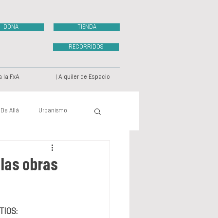
DONA
TIENDA
RECORRIDOS
a la FxA
| Alquiler de Espacio
 De Allá
Urbanismo
ecto Videográfico
las obras
TIOS: 