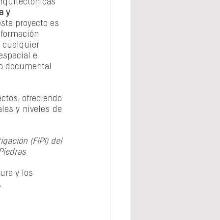
arquitectónicas 
a y 
este proyecto es 
nformación 
 cualquier 
espacial e 
vo documental 
tos, ofreciendo 
es y niveles de 
ación (FIPI) del 
Piedras
ura y los 
. 