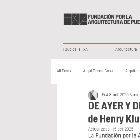
| Qué es la FxA
| Arquitectura
All Posts
Arqui Desde Casa
Arquitec
FxA
8 oct 2025
3 min
Arquitectura Paisajista
Publicación
DE AYER Y DE
de Henry Kl
Nuevas Voces
Somos Creativos
Actualizado:
15 oct 2025
La 
Fundación por la 