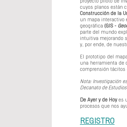
proyecto piloto de in
cuyos planos están c
Construcción de la U
un mapa interactivo 
geográfica 
(GIS - 
Geog
parte del mundo expl
intuitiva mejorando s
y, por ende, de nuest
El prototipo del map
una herramienta de c
comprensión tácitos 
Nota: Investigación es
Decanato de Estudios 
De Ayer y de Hoy 
es 
procesos que nos ayu
REGISTRO