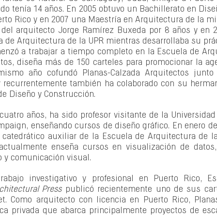
ndo tenía 14 años. En 2005 obtuvo un Bachillerato en Dise
rto Rico y en 2007 una Maestría en Arquitectura de la mi
a del arquitecto Jorge Ramírez Buxeda por 8 años y en 
 de Arquitectura de la UPR mientras desarrollaba su prác
enzó a trabajar a tiempo completo en la Escuela de Arqu
os, diseña más de 150 carteles para promocionar la age
 mismo año cofundó Planas-Calzada Arquitectos junto a
y recurrentemente también ha colaborado con su hermano
de Diseño y Construcción.
uatro años, ha sido profesor visitante de la Universidad d
aign, enseñando cursos de diseño gráfico. En enero de 
tedrático auxiliar de la Escuela de Arquitectura de la
actualmente enseña cursos en visualización de datos, d
o y comunicación visual.
abajo investigativo y profesional en Puerto Rico, Es
chitectural Press
 publicó recientemente uno de sus carte
net. Como arquitecto con licencia en Puerto Rico, Plan
ica privada que abarca principalmente proyectos de esc