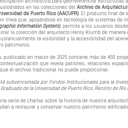
vestigación archivística para georreferenciar estructuras 
ustodiados en las colecciones del 
Archivo de Arquitectur
niversidad de Puerto Rico (AACUPR)
. El producto final de 
en línea que, apoyándose en tecnología de sistemas de i
raphic Information System)
, permite a los usuarios desde
orar la colección del arquitecto Henry Klumb de manera 
ustancialmente la visibilidad y la accesibilidad del acer
ro patrimonio.
a, publicado en marzo de 2025 contiene más de 450 proyec
ontextualización que revela patrones, relaciones espacial
que el archivo tradicional no puede proporcionar.
tá subvencionada por Fondos Institucionales para la Investig
Graduado de la Universidad de Puerto Rico, Recinto de Río 
una serie de charlas sobre la historia de nuestra arquitect
dan a restaurar y conservar nuestro patrimonio edificado