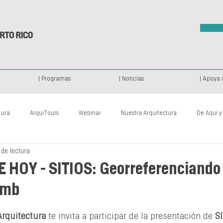
| Programas
| Noticias
| Apoya 
tura
ArquiTours
Webinar
Nuestra Arquitectura
De Aquí y
 de lectura
Patrimonio Histórico
Archi Camp
De Ayer y de Hoy
Proy
 HOY - SITIOS: Georreferenciando 
umb
Arquitectura
 te invita a participar de la presentación de 
SI