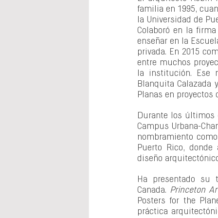
familia en 1995, cua
la Universidad de Pue
Colaboró en la firm
enseñar en la Escuela
privada. En 2015 com
entre muchos proyect
la institución. Ese
Blanquita Calazada 
Planas en proyectos 
Durante los últimos c
Campus Urbana-Champ
nombramiento como ca
Puerto Rico, donde 
diseño arquitectónic
Ha presentado su tr
Canada. 
Princeton Ar
Posters for the Pla
práctica arquitectón