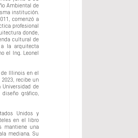
ño Ambiental de 
sma institución. 
2011, comenzó a 
tica profesional 
itectura donde, 
nda cultural de 
 la arquitecta 
 el Ing. Leonel 
e Illinois en el 
2023, recibe un 
 Universidad de 
iseño gráfico, 
tados Unidos y 
les en el libro 
as mantiene una 
ala mediana. Su 