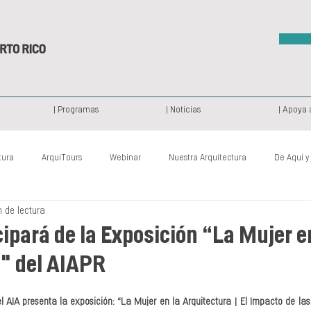
| Programas
| Noticias
| Apoya 
tura
ArquiTours
Webinar
Nuestra Arquitectura
De Aquí y
n de lectura
Patrimonio Histórico
Archi Camp
De Ayer y de Hoy
Proy
cipará de la Exposición “La Mujer e
" del AIAPR
l AIA presenta la exposición: “La Mujer en la Arquitectura | El Impacto de las