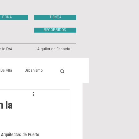
DONA
TIENDA
RECORRIDOS
a la FxA
| Alquiler de Espacio
 De Allá
Urbanismo
ecto Videográfico
n la
 Arquitectas de Puerto 