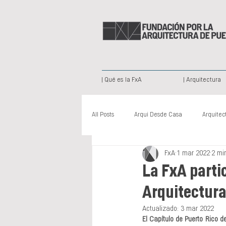
| Qué es la FxA
| Arquitectura
All Posts
Arqui Desde Casa
Arquitec
FxA
1 mar 2022
2 mi
Arquitectura Paisajista
Publicación
La FxA parti
Arquitectura
Nuevas Voces
Somos Creativos
Actualizado:
3 mar 2022
El Capítulo de Puerto Rico de