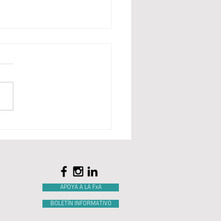
ER Y DE HOY - La Central
re y su presencia en el
nario puertorriqueño
APOYA A LA FxA
BOLETÍN INFORMATIVO