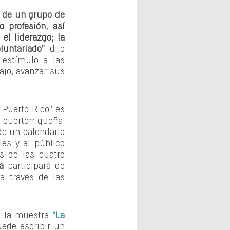
 de un grupo de 
profesión, así 
l liderazgo; la 
oluntariado”
, dijo 
estímulo a las 
ajo, avanzar sus 
 Puerto Rico” es 
puertorriqueña, 
e un calendario 
les y al público 
s de las cuatro 
a 
participará de 
a través de las 
e la muestra 
“La 
ede escribir un 