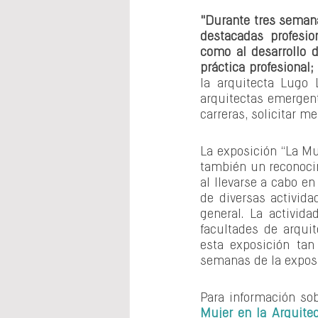
"Durante tres semana
destacadas profesio
como al desarrollo d
práctica profesional;
la arquitecta Lugo 
arquitectas emergente
carreras, solicitar me
La exposición “La Muj
también un reconocim
al llevarse a cabo e
de diversas actividad
general. La activida
facultades de arquit
esta exposición tan
semanas de la exposi
Para información so
Mujer en la Arquitec