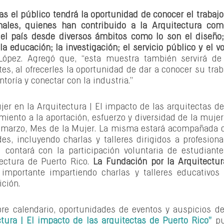
s el público tendrá la oportunidad de conocer el trabajo
nales, quienes han contribuido a la Arquitectura como 
el país desde diversos ámbitos como lo son el diseño; e
 la educación; la investigación; el servicio público y el v
López. Agregó que, “esta muestra también servirá de 
s, al ofrecerles la oportunidad de dar a conocer su trab
ntoría y conectar con la industria.” 
er en la Arquitectura | El impacto de las arquitectas de
iento a la aportación, esfuerzo y diversidad de la mujer 
n marzo, Mes de la Mujer. La misma estará acompañada d
es, incluyendo charlas y talleres dirigidos a profesiona
d contará con la participación voluntaria de estudiante
ectura de Puerto Rico. 
La Fundación por la Arquitectur
 importante impartiendo charlas y talleres educativos 
ción. 
bre calendario, oportunidades de eventos y auspicios d
tura | El impacto de las arquitectas de Puerto Rico”
 pu