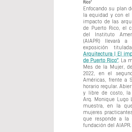
Rico”
Enfocando su plan de
la equidad y con el 
impacto de las arqui
de Puerto Rico, el c
del Instituto Amer
(AIAPR) llevará a 
exposición titula
Arquitectura | El imp
de Puerto Rico”
. La 
Mes de la Mujer, de
2022, en el segund
Américas, frente a S
horario regular. Abier
y libre de costo, la
Arq. Monique Lugo L
muestra, en la que
mujeres practicantes
que responde a la c
fundación del AIAPR.