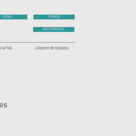
DONA
TIENDA
RECORRIDOS
a la FxA
| Alquiler de Espacio
yes