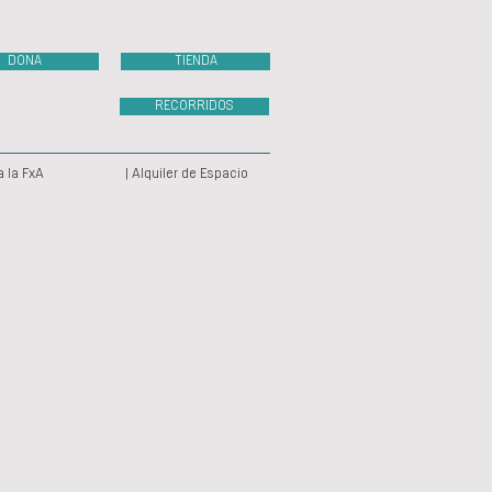
DONA
TIENDA
RECORRIDOS
a la FxA
| Alquiler de Espacio