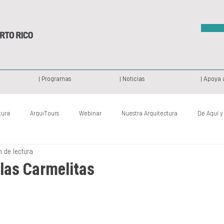
| Programas
| Noticias
| Apoya 
tura
ArquiTours
Webinar
Nuestra Arquitectura
De Aquí y
n de lectura
Patrimonio Histórico
Archi Camp
De Ayer y de Hoy
Proy
las Carmelitas