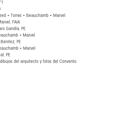
71
0
 Reed • Torres • Beauchamb • Marvel
arvel, FAIA
aro Gandía, PE
 Beauchamb • Marvel
 Benitez, PE
Beauchamb • Marvel
al, PE
dibujos del arquitecto y fotos del Convento: