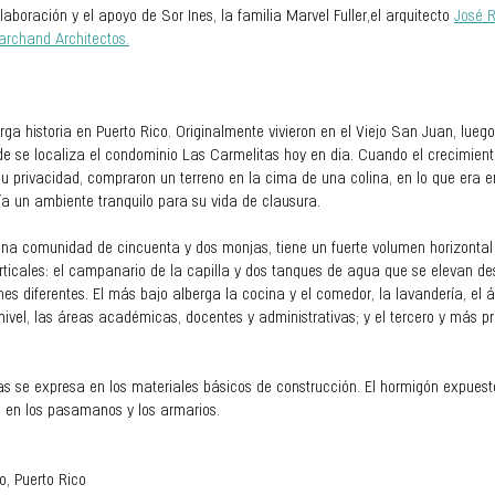
oración y el apoyo de Sor Ines, la familia Marvel Fuller,el arquitecto 
José R
rchand Architectos.
rga historia en Puerto Rico. Originalmente vivieron en el Viejo San Juan, lue
e se localiza el condominio Las Carmelitas hoy en dia. Cuando el crecimiento
u privacidad, compraron un terreno en la cima de una colina, en lo que era e
ría un ambiente tranquilo para su vida de clausura. 
una comunidad de cincuenta y dos monjas, tiene un fuerte volumen horizonta
erticales: el campanario de la capilla y dos tanques de agua que se elevan des
nes diferentes. El más bajo alberga la cocina y el comedor, la lavandería, el á
 nivel, las áreas académicas, docentes y administrativas; y el tercero y más pr
s se expresa en los materiales básicos de construcción. El hormigón expuesto 
 en los pasamanos y los armarios.
to, Puerto Rico