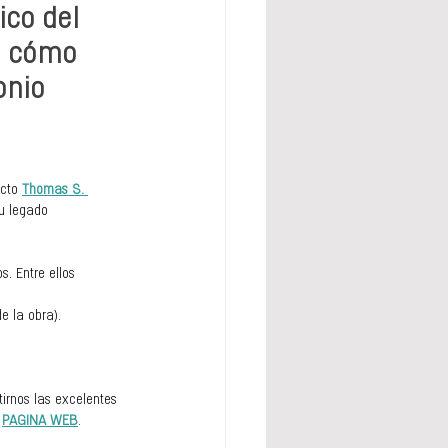
ico 
del 
e cómo 
nio 
cto 
Thomas S. 
u legado 
. Entre ellos 
e la obra). 
tirnos las excelentes 
 
PAGINA WEB
.