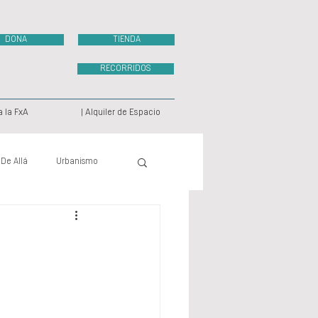
DONA
TIENDA
RECORRIDOS
a la FxA
| Alquiler de Espacio
 De Allá
Urbanismo
ecto Videográfico