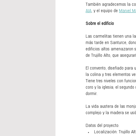
También agradecemos la colab
AIA
, y el equipo de 
Marvel Ma
Sobre el edificio
Las carmelitas tienen una la
más tarde en Santurce, dond
edificios altos amenazaron s
de Trujillo Alto, que asegura
El convento, diseñado para 
la colina y tres elementos v
Tiene tres niveles con funcio
coro y la iglesia; el segundo
dormir.
La vida austera de las monja
complejo y la madera se usó
Datos del proyecto:
Localización: Trujillo Al