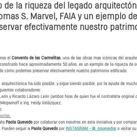
 de la riqueza del legado arquitectón
omas S. Marvel, FAIA
 y un ejemplo d
ervar efectivamente nuestro patrimo
mos el 
Convento de las Carmelitas
, una de las obras mas icónicas del arquite
 construido hace aproximadamente 50 años, es un ejemplo de la riqueza de s
 de cómo podemos preservar efectivamente nuestro patrimonio edificado.
 arquitectónica ha sido posible, y sigue siendo posible, por la ayuda de muchos
guientes colaboradores:
León y Ricardo Lázaro León (ambos hijos de quien fue el contratista original d
s Megwinoff e Ing. Heidy Velázquez,  
o
ectos 
afa 
Paola Quevedo
 por colaborar con nosotros en esta iniciativa y por compar
. Pueden seguir a 
Paola Quevedo
 por 
INSTAGRAM - @_pquevedos
 o visitar su