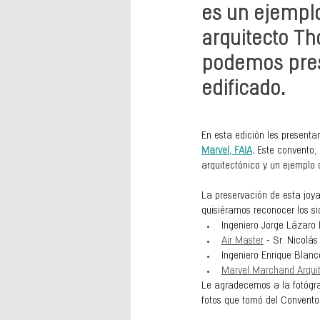
es un ejemplo
arquitecto Th
podemos pres
edificado.
En esta edición les presenta
Marvel, FAIA
. 
Este convento,
arquitectónico y un ejemplo
La preservación de esta joya
quisiéramos reconocer los si
Ingeniero Jorge Lázaro 
Air Master
 - Sr. Nicolá
Ingeniero Enrique Blanc
Marvel Marchand Arquit
Le agradecemos a la fotógr
fotos que tomó del Convento